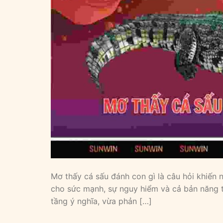
Mơ thấy cá sấu đánh con gì là câu hỏi khiến n
cho sức mạnh, sự nguy hiểm và cả bản năng t
tầng ý nghĩa, vừa phản […]