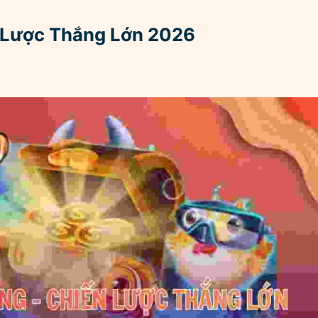
 Lược Thắng Lớn 2026