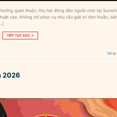
 thưởng quen thuộc, thu hút đông đảo người chơi tại Sunwi
huật cao. Không chỉ phục vụ nhu cầu giải trí đơn thuần, bắ
…]
TIẾP TỤC ĐỌC
→
Để lại
n 2026