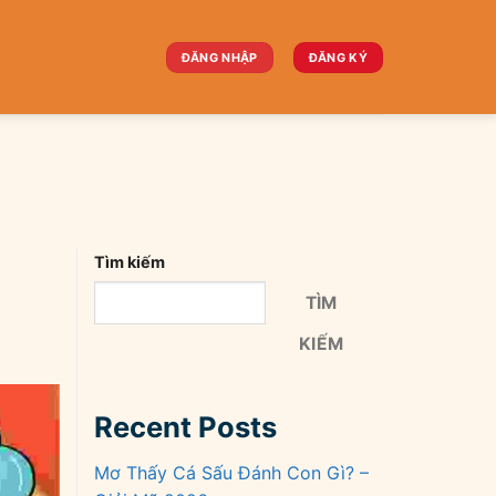
ĐĂNG NHẬP
ĐĂNG KÝ
Tìm kiếm
TÌM
KIẾM
Recent Posts
Mơ Thấy Cá Sấu Đánh Con Gì? –