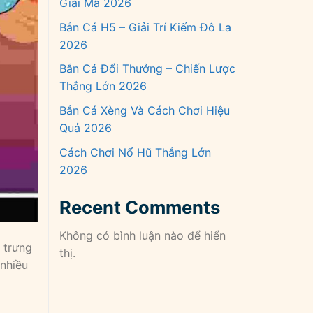
Giải Mã 2026
Bắn Cá H5 – Giải Trí Kiếm Đô La
2026
Bắn Cá Đổi Thưởng – Chiến Lược
Thắng Lớn 2026
Bắn Cá Xèng Và Cách Chơi Hiệu
Quả 2026
Cách Chơi Nổ Hũ Thắng Lớn
2026
Recent Comments
Không có bình luận nào để hiển
g trưng
thị.
 nhiều