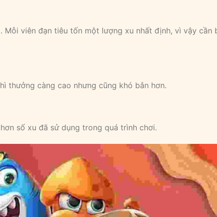
. Mỗi viên đạn tiêu tốn một lượng xu nhất định, vì vậy cần
n thì thưởng càng cao nhưng cũng khó bắn hơn.
hơn số xu đã sử dụng trong quá trình chơi.