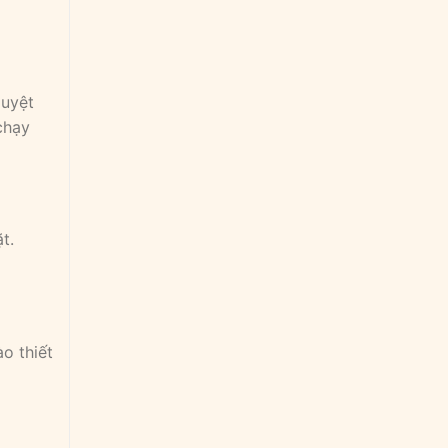
duyệt
chạy
t.
o thiết