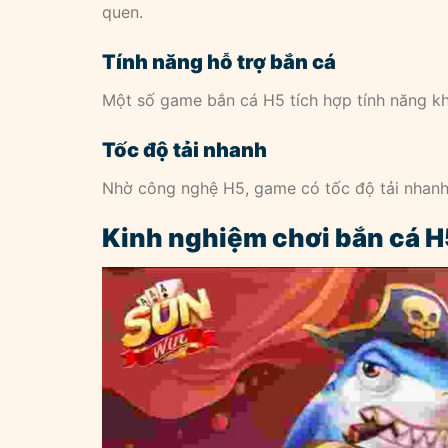
quen.
Tính năng hỗ trợ bắn cá
Một số game bắn cá H5 tích hợp tính năng kh
Tốc độ tải nhanh
Nhờ công nghệ H5, game có tốc độ tải nhanh v
Kinh nghiệm chơi bắn cá H