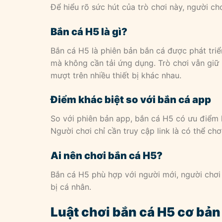
Để hiểu rõ sức hút của trò chơi này, người 
Bắn cá H5 là gì?
Bắn cá H5 là phiên bản bắn cá được phát triể
mà không cần tải ứng dụng. Trò chơi vẫn giữ
mượt trên nhiều thiết bị khác nhau.
Điểm khác biệt so với bắn cá app
So với phiên bản app, bắn cá H5 có ưu điểm 
Người chơi chỉ cần truy cập link là có thể chơ
Ai nên chơi bắn cá H5?
Bắn cá H5 phù hợp với người mới, người chơ
bị cá nhân.
Luật chơi bắn cá H5 cơ bản