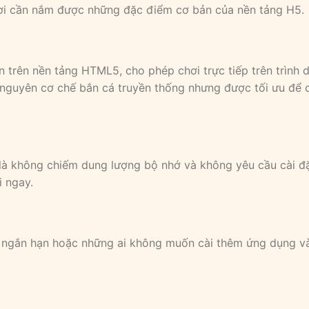
chơi cần nắm được những đặc điểm cơ bản của nền tảng H5.
n trên nền tảng HTML5, cho phép chơi trực tiếp trên trình 
 nguyên cơ chế bắn cá truyền thống nhưng được tối ưu để 
là không chiếm dung lượng bộ nhớ và không yêu cầu cài đặ
i ngay.
i ngắn hạn hoặc những ai không muốn cài thêm ứng dụng và