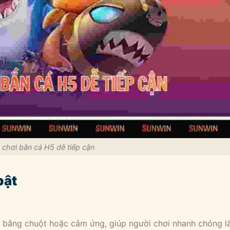
 chơi bắn cá H5 dễ tiếp cận
bật
c bằng chuột hoặc cảm ứng, giúp người chơi nhanh chóng 