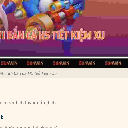
ết chơi bắn cá H5 tiết kiệm xu
en và tích lũy xu ổn định.
t
mà không mang lại hiệu quả.