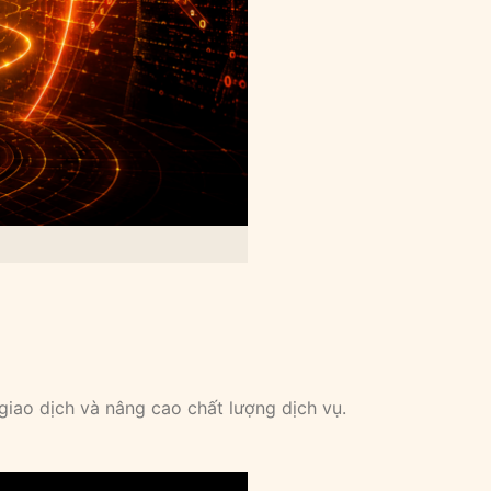
 giao dịch và nâng cao chất lượng dịch vụ.