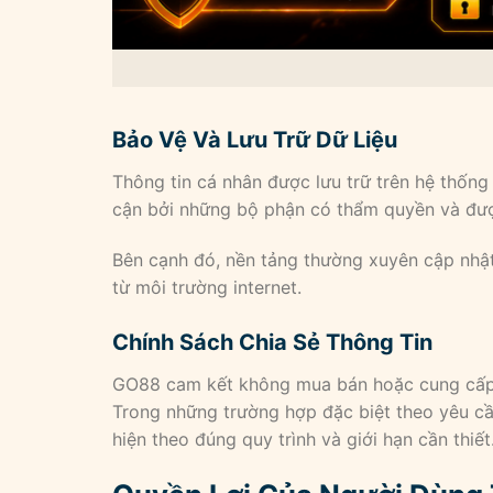
Bảo Vệ Và Lưu Trữ Dữ Liệu
Thông tin cá nhân được lưu trữ trên hệ thống 
cận bởi những bộ phận có thẩm quyền và được
Bên cạnh đó, nền tảng thường xuyên cập nhậ
từ môi trường internet.
Chính Sách Chia Sẻ Thông Tin
GO88 cam kết không mua bán hoặc cung cấp t
Trong những trường hợp đặc biệt theo yêu cầ
hiện theo đúng quy trình và giới hạn cần thiết