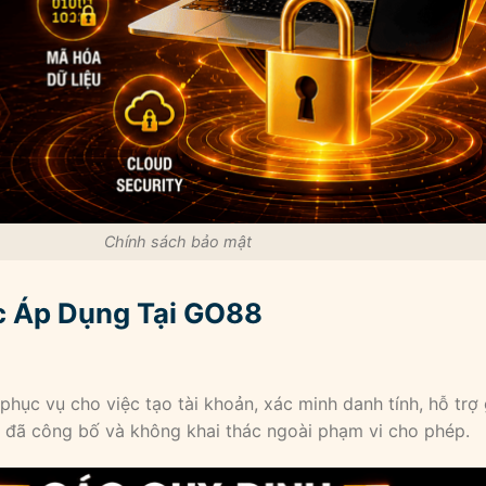
Chính sách bảo mật
c Áp Dụng Tại GO88
 phục vụ cho việc tạo tài khoản, xác minh danh tính, hỗ trợ
 đã công bố và không khai thác ngoài phạm vi cho phép.