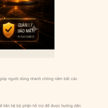
y giúp người dùng nhanh chóng nắm bắt các
hể liên hệ bộ phận hỗ trợ để được hướng dẫn