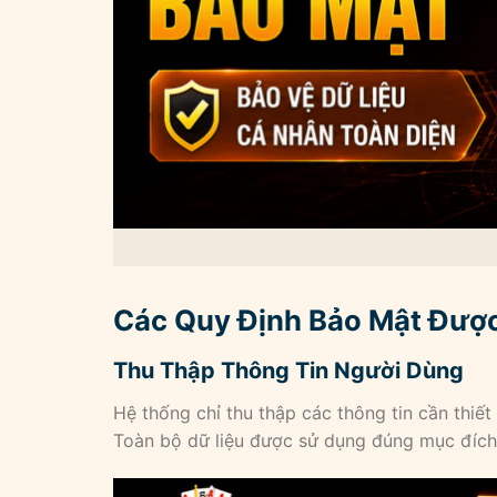
Các Quy Định Bảo Mật Đượ
Thu Thập Thông Tin Người Dùng
Hệ thống chỉ thu thập các thông tin cần thiết
Toàn bộ dữ liệu được sử dụng đúng mục đích