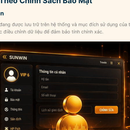
Theo Chính Sách Bảo Mật
ân
đang được lưu trữ trên hệ thống và mục đích sử dụng của t
c điều chỉnh dữ liệu để đảm bảo tính chính xác.