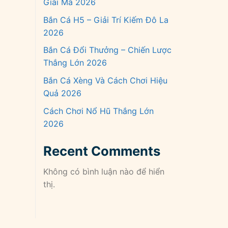
Giải Mã 2026
Bắn Cá H5 – Giải Trí Kiếm Đô La
2026
Bắn Cá Đổi Thưởng – Chiến Lược
Thắng Lớn 2026
Bắn Cá Xèng Và Cách Chơi Hiệu
Quả 2026
Cách Chơi Nổ Hũ Thắng Lớn
2026
Recent Comments
Không có bình luận nào để hiển
thị.